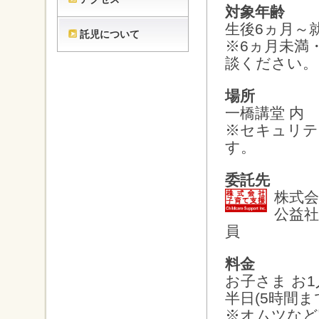
対象年齢
生後6ヵ月～
託児について
※6ヵ月未満
談ください。
場所
一橋講堂 内
※セキュリテ
す。
委託先
株式
公益社
員
料金
お子さま お
半日(5時間まで)
※オムツなど