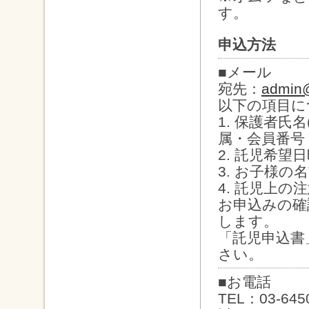
す。
申込方法
■メール
宛先：
admin@
以下の項目に
1. 保護者氏
属・会員番号
2. 託児希望
3. お子様の
4. 託児上の
お申込みの確
します。
「託児申込書
さい。
■お電話
TEL：03-64