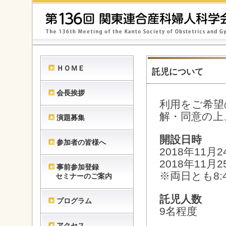
ＨＯＭＥ
託児について
会長挨拶
利用をご希望
解・同意の上
演題募集
開設日時
参加者の皆様へ
2018年11月
2018年11月
事前参加登録
※両日とも8:
セミナーのご案内
託児人数
プログラム
9名程度
アクセス