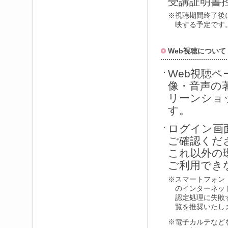
受講証明書
※
視聴期間終了後
映する予定です
Web視聴について
Web視聴
・
像・音声の
リーンショ
す。
ログイン画
・
ご確認くだ
これ以外の
ご利用でき
※
スマートフォン
のインターネッ
認定処理に失敗
覧を推奨いたし
※
電子カルテなど