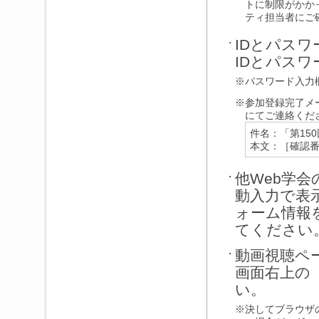
トに制限がかか
ティ担当者にご
IDとパスワ
・
IDとパス
※
パスワード入力
※
参加登録完了メ
にてご連絡くだ
件名：「第15
本文：［確認
他Web学
・
動入力で表
ォーム情報
てください
動画視聴ペ
・
画面右上の
い。
※
決してブラウザ