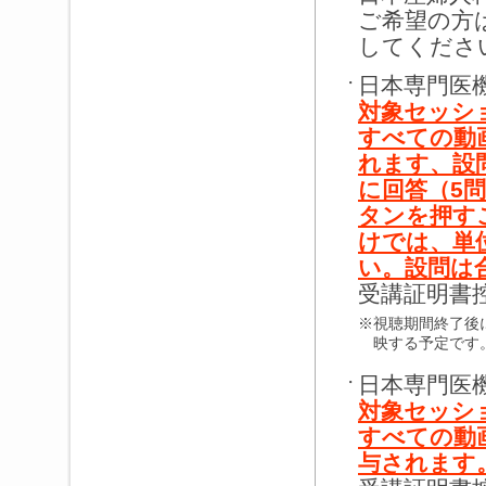
ご希望の方
してくださ
日本専門医
・
対象セッシ
すべての動
れます、設
に回答（5問
タンを押す
けでは、単
い。設問は
受講証明書
※
視聴期間終了後
映する予定です
日本専門医
・
対象セッシ
すべての動
与されます