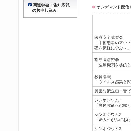
関連学会・告知広報
オンデマンド配信
のお申し込み
医療安全講習会
「手術患者のアウ
礎を気軽に学ぶ～
指導医講習会
「医療機関を標的
教育講演
「ウイルス感染と
災害対策企画：皆
シンポジウム1
「母体救命への取り組
シンポジウム2
「婦人科がんにお
シンポジウム3