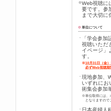
Web視聴
※
要です。参
まで大切に
単位について
「学会参加
・
視聴いただ
イページ」
す。
※
10月31日（金
必ずWeb視聴
現地参加、
・
いずれにお
術集会参加
※
単位取得には、
となりますので
日本産婦人
・