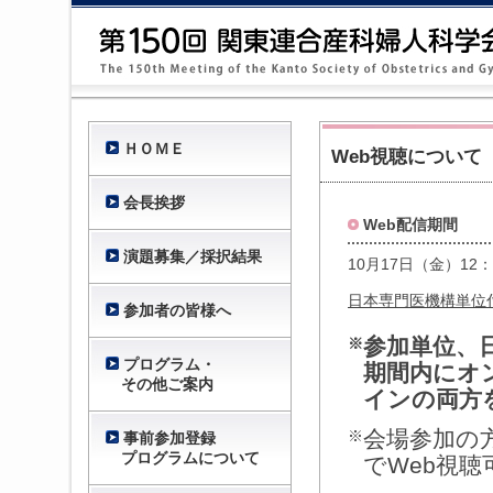
ＨＯＭＥ
Web視聴について
会長挨拶
Web配信期間
演題募集／採択結果
10月17日（金）12：
日本専門医機構単位付与
参加者の皆様へ
参加単位、
※
プログラム・
期間内にオ
その他ご案内
インの両方
会場参加の
※
事前参加登録
プログラムについて
でWeb視聴