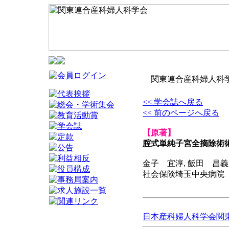
関東連合産科婦人科学
<< 学会誌へ戻る
<< 前のページへ戻る
【原著】
腟式単純子宮全摘除術
金子 宜淳, 飯田 昌義
社会保険埼玉中央病院
日本産科婦人科学会関東連