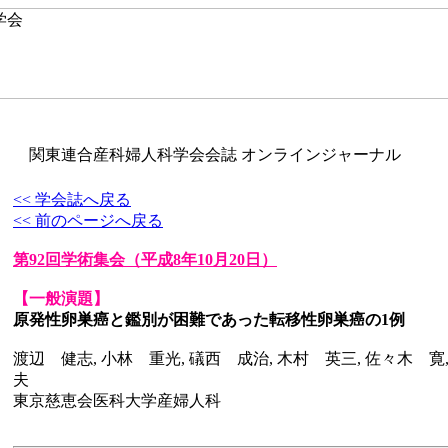
関東連合産科婦人科学会会誌 オンラインジャーナル
<< 学会誌へ戻る
<< 前のページへ戻る
第92回学術集会
（平成8年10月20日）
【一般演題】
原発性卵巣癌と鑑別が困難であった転移性卵巣癌の1例
渡辺 健志, 小林 重光, 礒西 成治, 木村 英三, 佐々木 寛
夫
東京慈恵会医科大学産婦人科