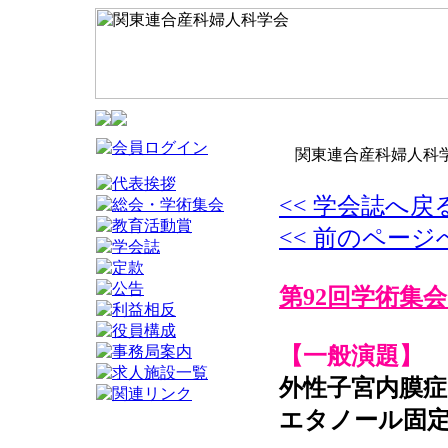
関東連合産科婦人科学
<< 学会誌へ戻
<< 前のページ
第92回学術集会
【一般演題】
外性子宮内膜症
エタノール固