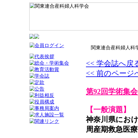
関東連合産科婦人科学
<< 学会誌へ戻
<< 前のページ
第92回学術集会
【一般演題】
神奈川県にお
周産期救急医