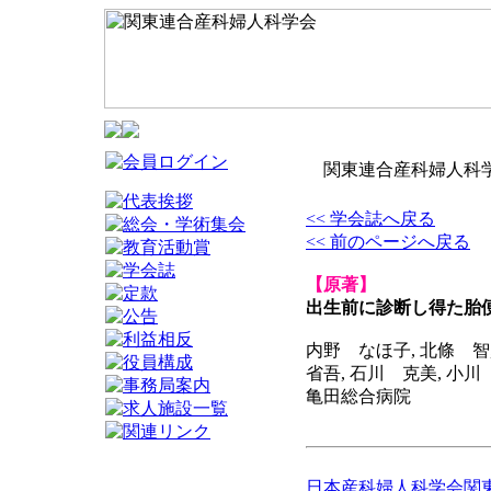
関東連合産科婦人科学
<< 学会誌へ戻る
<< 前のページへ戻る
【原著】
出生前に診断し得た胎
内野 なほ子, 北條 智
省吾, 石川 克美, 小川
亀田総合病院
日本産科婦人科学会関東連