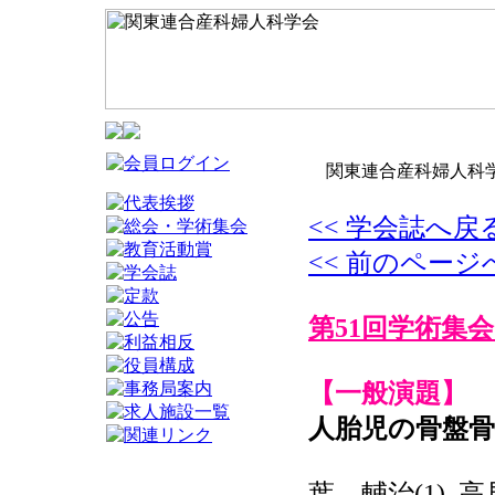
関東連合産科婦人科学
<< 学会誌へ戻
<< 前のページ
第51回学術集会
【一般演題】
人胎児の骨盤骨
葉 輔治(1), 高