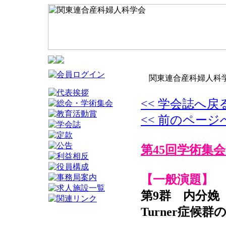
関東連合産科婦人科学
<< 学会誌へ戻
<< 前のページ
第45回学術集会
【一般演題】
第9群 内分娩
Turner症候