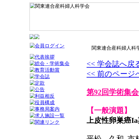
関東連合産科婦人科学
<< 学会誌へ戻
<< 前のページ
第92回学術集会
【一般演題】
上皮性卵巣癌I
平松 久和, 市村