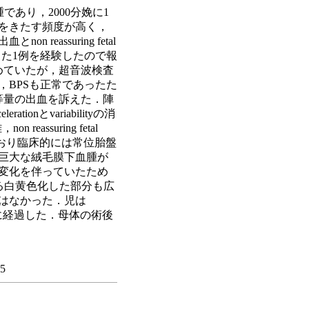
であり，2000分娩に1
をきたす頻度が高く，
assuring fetal
であった1例を経験したので報
めていたが，超音波検査
BPSも正常であったた
等量の出血を訴えた．陣
nとvariabilityの消
eassuring fetal
ており臨床的には常位胎盤
巨大な絨毛膜下血腫が
変化を伴っていたため
れる白黄色化した部分も広
はなかった．児は
は順調に経過した．母体の術後
05