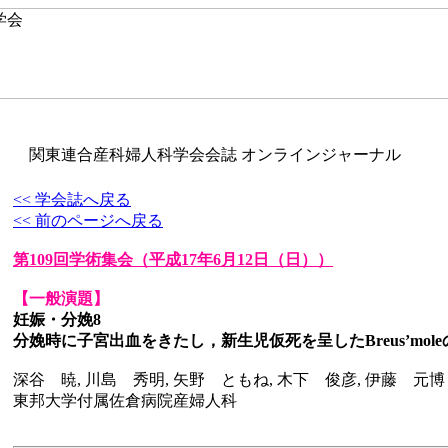
関東連合産科婦人科学会会誌 オンラインジャーナル
<< 学会誌へ戻る
<< 前のページへ戻る
第109回学術集会
（平成17年6月12日（日））
【一般演題】
妊娠・分娩8
分娩時に子宮出血をきたし，新生児仮死を呈したBreus’mol
深谷 暁, 川島 秀明, 矢野 ともね, 木下 俊彦, 伊藤 元博
東邦大学付属佐倉病院産婦人科