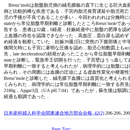
Breus’moleは胎盤胎児側の絨毛膜板の直下に生じる巨大血腫
例と比較的稀な疾患である．子宮内胎児発育遅延や胎児死亡
児の予後が不良であることが多い．今回われわれは分娩時に出血とnon re
stateから常位胎盤早期剥離と診断したところBreus’mole
告する．患者は32歳，0経産．妊娠経過中に胎盤の肥厚を認
上血腫の存在を認識できなかった．高血圧，蛋白尿も認めず，
め経過を観察していた．妊娠39週2日に突然の下腹部痛と中
痛間欠時にも子宮に著明な圧痛を認め，胎児心拍数図上もacceleratio
失，late decelerationの頻発があったことから常位胎盤早期剥離，non r
stateと診断し，緊急帝王切開を行った．子宮壁はうっ血し
早期剥離に一致すると考えられたが，病理学的には胎盤には
みられ，その周囲には血腫の圧迫による虚血性変化や梗塞性
Breus’moleと診断した．絨毛膜下血腫には器質化と考えら
くみられた．病理学的には常位胎盤早期剥離に一致する所見
2186g，Apgar3点（UA pH 7.04）であったが，蘇生後
経過も順調であった．
日本産科婦人科学会関東連合地方部会会報, 42(2)
206-206, 20
Page Top↑