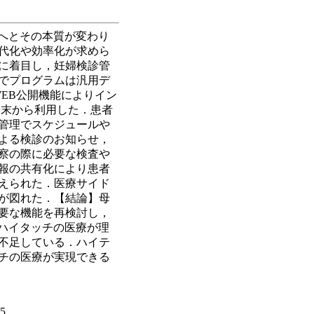
へとその本質が変わり
代化や効率化が求めら
に着目し，妊婦検診管
でプログラムは汎用デ
WEB公開機能によりイン
端末から利用した．患者
管理でスケジュールや
よる検診のお知らせ，
察の際に必要な検査や
報の共有化により患者
えられた．医療サイド
が図れた．【結論】母
要な機能を再検討し，
るハイタッチの医療が理
不足している．ハイテ
チの医療が実現できる
05