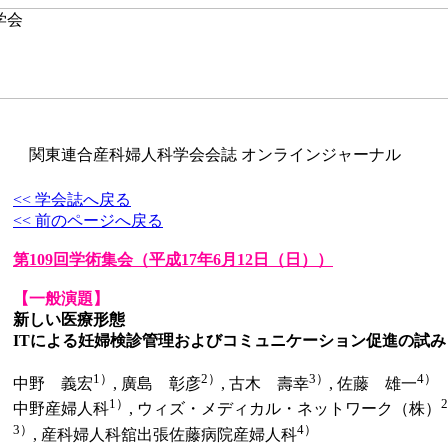
関東連合産科婦人科学会会誌 オンラインジャーナル
<< 学会誌へ戻る
<< 前のページへ戻る
第109回学術集会
（平成17年6月12日（日））
【一般演題】
新しい医療形態
ITによる妊婦検診管理およびコミュニケーション促進の試み
1）
2）
3）
4）
中野 義宏
, 廣島 彰彦
, 古木 壽幸
, 佐藤 雄一
1）
中野産婦人科
, ウィズ・メディカル・ネットワーク（株）
3）
4）
, 産科婦人科舘出張佐藤病院産婦人科