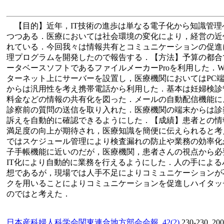
【目的】近年，IT技術の進歩は単なる電子化から知識管理
つつある．医療においては社会環境の変化により，経営の近
れている．今回我々は情報共有とコミュニケーションの促進
理プログラムを開発したので報告する．【方法】予算の都合
ータベースソフトであるファイルメーカーProを利用した．
ターネット上にサーバーを設置し，医療機関においてはPC
からは汎用性を考え携帯電話から利用した．基本は妊婦検診
料金などの情報の共有化を図った．メールの自動配信機能に
診察前の質問の送信を取り入れた．医療機関の端末からは診
訴えを自動的に確認できるようにした．【成績】患者との情
満足度の向上が期待され，医療知識を簡便に伝えられると考
ではスケジュール管理により検査漏れの防止や業務の効率化
子手帳機能に近いのだが，医療機関，患者さんの視点から必
IT化により自動的に業務を行えるようにした．人の手によ
想であるが，現場では人手不足によりコミュニケーションが
クを用いることによりコミュニケーションを促進しハイタッ
のではと考えた．
日本産科婦人科学会関東連合地方部会会報, 42(2)
230-230, 20