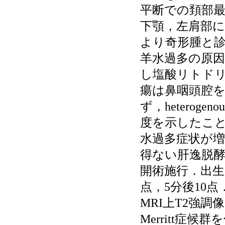
平断での頚部最
下顎，左肩部
より奇形腫と
羊水過多の原
し塩酸リトドリ
瘍は鼻咽頭腔
ず，heterog
度を示したこと
水過多症状が
得ない肝逸脱酵
開術施行．出生児は2
点，5分後10
MRI上T2強調像
Merritt症