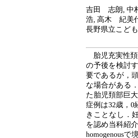
吉田 志朗, 中
浩, 高木 紀美
長野県立こど
胎児充実性頚
の予後を検討
要であるが，
な場合がある
た胎児頚部巨大
症例は32歳，
きことなし．妊
を認め当科紹
homogeno