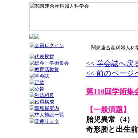
関東連合産科婦人科学
<< 学会誌へ戻
<< 前のページ
第110回学術集
【一般演題】
胎児異常（4）
奇形腫と出生前