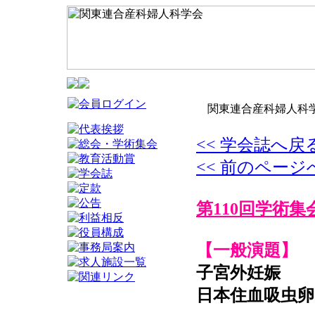
関東連合産科婦人科学
<< 学会誌へ戻
<< 前のページ
第110回学術集
【一般演題】
子宮外妊娠
日本住血吸虫