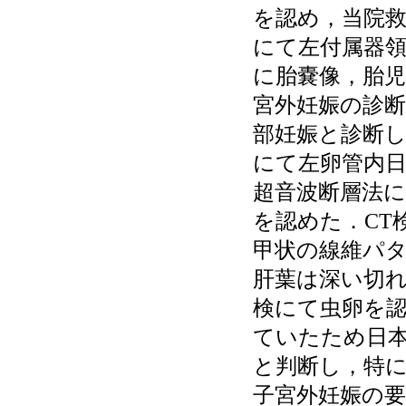
を認め，当院
にて左付属器領
に胎嚢像，胎
宮外妊娠の診
部妊娠と診断
にて左卵管内
超音波断層法
を認めた．CT
甲状の線維パ
肝葉は深い切
検にて虫卵を
ていたため日
と判断し，特
子宮外妊娠の