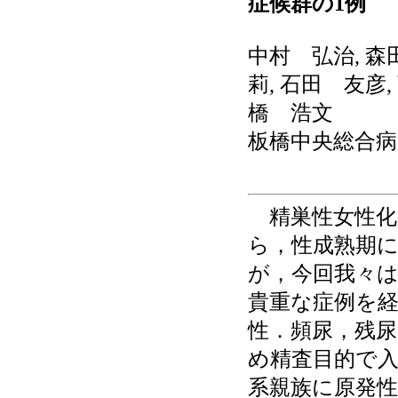
症候群の1例
中村 弘治, 森
莉, 石田 友彦,
橋 浩文
板橋中央総合病
精巣性女性化
ら，性成熟期
が，今回我々は5
貴重な症例を経
性．頻尿，残
め精査目的で
系親族に原発