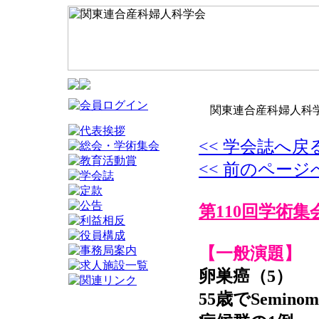
関東連合産科婦人科学
<< 学会誌へ戻
<< 前のページ
第110回学術集
【一般演題】
卵巣癌（5）
55歳でSemi