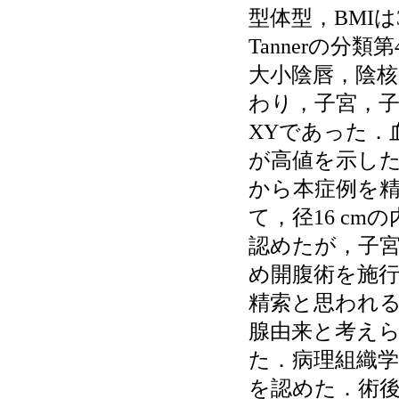
型体型，BMI
Tannerの分
大小陰唇，陰核
わり，子宮，
XYであった．
が高値を示し
から本症例を精
て，径16 c
認めたが，子
め開腹術を施行
精索と思われ
腺由来と考え
た．病理組織学的に
を認めた．術