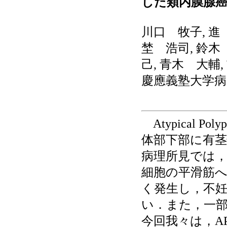
した類内膜腺癌
川口 牧子, 進 
埜 浩司, 鈴木
己, 青木 大輔
慶應義塾大学病
Atypical Po
体部下部に有
病理所見では
細胞の平滑筋
く発生し，不
い．また，一部
今回我々は，AP