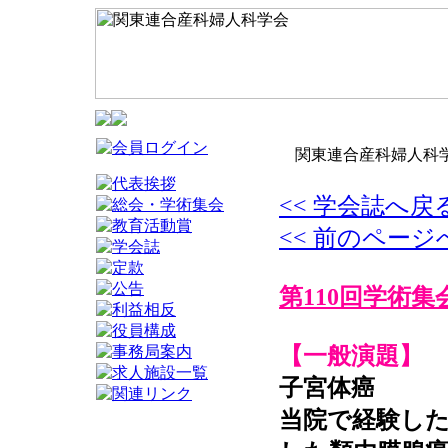
関東連合産科婦人科学
<< 学会誌へ戻
<< 前のページ
第110回学術集
【一般演題】
子宮体癌
当院で経験したAty