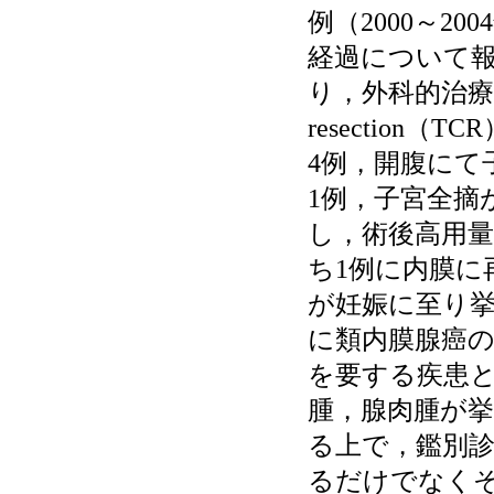
例（2000～2
経過について報
り，外科的治療法と
resectio
4例，開腹にて
1例，子宮全摘
し，術後高用
ち1例に内膜に
が妊娠に至り挙
に類内膜腺癌
を要する疾患
腫，腺肉腫が
る上で，鑑別診
るだけでなく