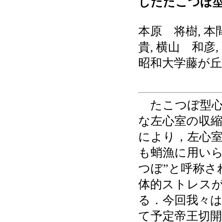
したたこつぼ型
本原 将樹, 本
貴, 横山 和彦
昭和大学藤が丘
たこつぼ型心
な左心室の収
により，左心
も蛸漁に用い
つぼ”と呼称さ
体的ストレス
る．今回我々は妊
て予定帝王切開