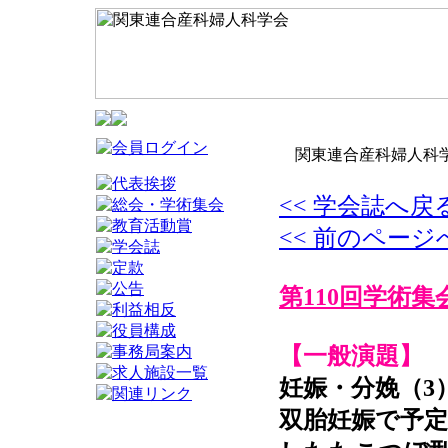
関東連合産科婦人科学
<< 学会誌へ戻
<< 前のページ
第110回学術集
【一般演題】
妊娠・分娩（3
双胎妊娠で予