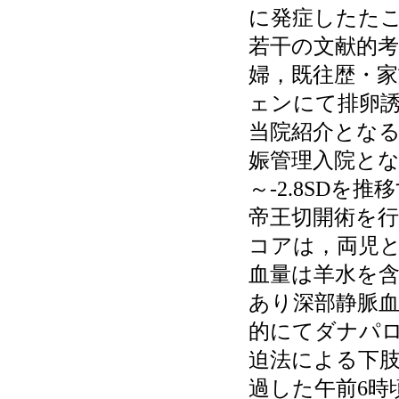
に発症したた
若干の文献的考
婦，既往歴・
ェンにて排卵誘
当院紹介となる
娠管理入院とな
～-2.8SDを
帝王切開術を行っ
コアは，両児と
血量は羊水を含
あり深部静脈血
的にてダナパ
迫法による下肢
過した午前6時