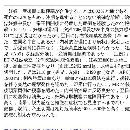
妊娠，産褥期に脳梗塞が合併することは0.02％と稀である
死亡の12％を占め，時期を逸することのない的確な診断，
は妊娠中及び，帝王切開後に発症した症例を経験したので報告
歳（1G1P）．妊娠30週2日，突然の眩暈及び左半身の脱力
CTでは所見はなかったが，翌日には右後頭葉梗塞像（25 m
た．左同名半盲もあるが，内科的管理により病状は安定した
で，胎児発育に異常なく，妊娠高血圧症候群もなかった．妊娠41
児（Ap9）を経腟分娩し，産褥期は順調であった．「症例2」：3
ETで妊娠成立（2羊膜2絨毛膜性双胎）．妊娠33週0日尿蛋
後，高血圧性腎症となり（血圧152/92 mmHg，尿蛋白4.7 gr
切開した．児は2118 gr（男児，Ap9），2490 gr（女児，A
1900 ml．術後弛緩出血あり，輸血と抗DIC療法を施行．術
を伴う突然の痙攣発作を認めた．即座に行ったCT，MRIで
後頭葉両側の梗塞を認めた．内科的治療に反応良好で，翌日
目に梗塞像は消失した．妊娠は脳梗塞の危険因子である．リ
高く，眩暈，脱力感など軽微な症状でも見逃すべきでない．
候群，双胎，帝王切開は相対危険率が300―600倍と高く，
的確な対応が求められる．