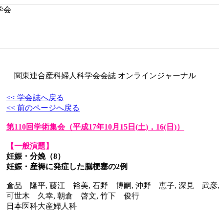
関東連合産科婦人科学会会誌 オンラインジャーナル
<< 学会誌へ戻る
<< 前のページへ戻る
第110回学術集会
（平成17年10月15日(土)，16(日)）
【一般演題】
妊娠・分娩（8）
妊娠・産褥に発症した脳梗塞の2例
倉品 隆平, 藤江 裕美, 石野 博嗣, 沖野 恵子, 深見 武彦,
可世木 久幸, 朝倉 啓文, 竹下 俊行
日本医科大産婦人科