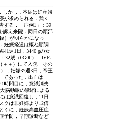
．しかし，本症は妊産婦
治療が求められる．我々
する．「症例1」：39
感を訴え来院．同日の頭部
m径）が明らかになっ
．妊娠経過は概ね順調
週1日，3440 gの女
2歳（0G0P）．IVF-
白（＋＋）にて入院，その
/日），妊娠35週3日，帝王
P 8）であった．出血は
後21時間目に，意識消失
後大脳動脈の攣縮による
には意識回復し，11日
スクは非妊婦より12倍
とくに，妊娠高血圧症
発症予防，早期診断など