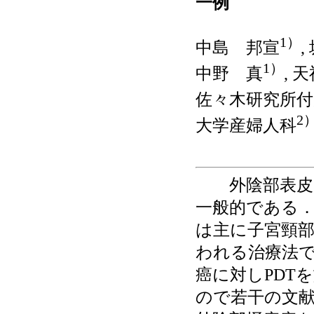
一例
1）
中島 邦宣
,
1）
中野 真
, 
佐々木研究所付
2
大学産婦人科
外陰部表皮内
一般的である．
は主に子宮頸
われる治療法
癌に対しPDT
ので若干の文献