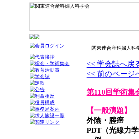
関東連合産科婦人科学
<< 学会誌へ戻
<< 前のページ
第110回学術集
【一般演題】
外陰・腟癌
PDT（光線力