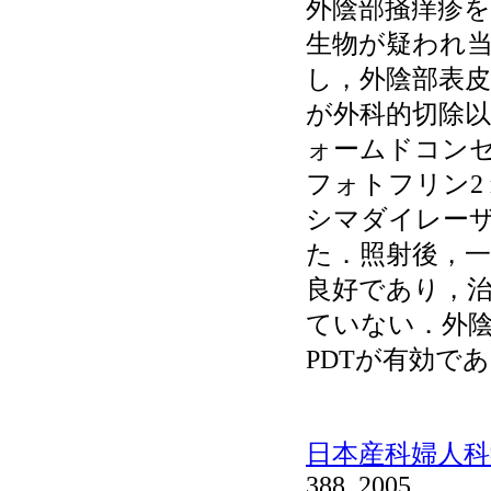
外陰部掻痒疹
生物が疑われ
し，外陰部表
が外科的切除
ォームドコンセ
フォトフリン2 
シマダイレー
た．照射後，
良好であり，治
ていない．外
PDTが有効で
日本産科婦人科学
388, 2005