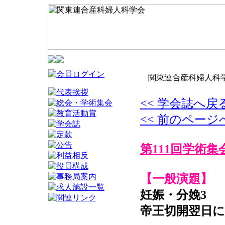
関東連合産科婦人科学
<< 学会誌へ戻
<< 前のページ
第111回学術集
【一般演題】
妊娠・分娩3
帝王切開翌日