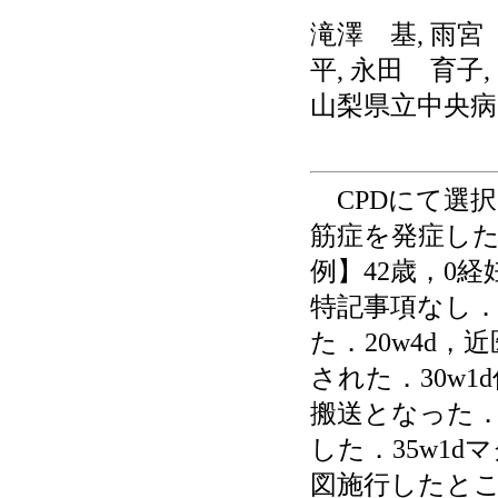
滝澤 基, 雨宮
平, 永田 育子
山梨県立中央病
CPDにて選択
筋症を発症し
例】42歳，0経
特記事項なし．
た．20w4d
された．30w
搬送となった
した．35w1d
図施行したとこ