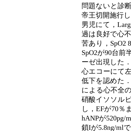
問題ないと診断
帝王切開施行した
男児にて，Larg
過は良好で心不
苦あり，SpO2
SpO2が90
ーゼ出現した
心エコーにて左室ej
低下を認めた
による心不全の
硝酸イソソルビ
し，EFが70
hANPが520pg
鎖Iが5.8ng