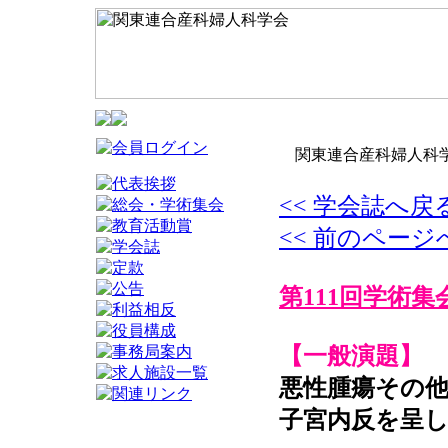
関東連合産科婦人科学
<< 学会誌へ戻
<< 前のページ
第111回学術集
【一般演題】
悪性腫瘍その他
子宮内反を呈し