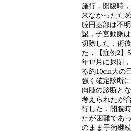
施行．開腹時
来なかったた
腟円蓋部は不
認，子宮動脈は
切除した．術
た．【症例2】
年12月に尿閉
る約10cm大
強く確定診断
肉腫の診断とな
考えられたが
行した．開腹
たが困難であ
のまま手術継