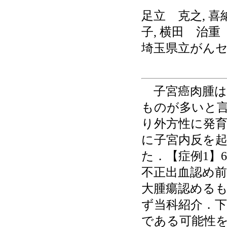
足立 克之, 喜
子, 横田 治重
埼玉県立がん
子宮癌肉腫は
ものが多いと
り外方性に発
に子宮内反を起
た．【症例1】6
不正出血認め前
大腫瘍認める
ず当科紹介．
である可能性