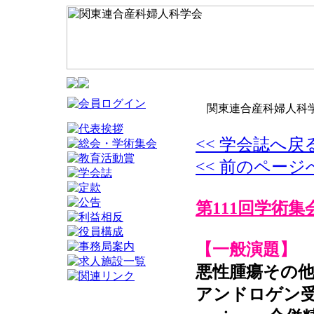
関東連合産科婦人科学
<< 学会誌へ戻
<< 前のページ
第111回学術集
【一般演題】
悪性腫瘍その他
アンドロゲン