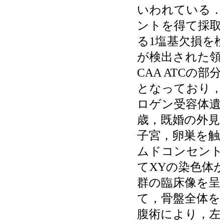
いわれている
ントを得て採
る1塩基欠損を
が検出された領域
CAA ATCの
となっており
ロゲン受容体遺
歳，既婚の外見
子宮，卵巣を
ムドコンセント
てXYの染色体
群の臨床像を呈
て，骨盤全体を
腹術により，左性