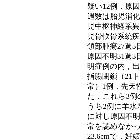
疑い12例，原
週数は胎児消化
児中枢神経系異
児骨軟骨系統疾
頚部腫瘍27週
原因不明31週
明症例の内，出
指腸閉鎖（21
常）1例，先天
た．これら3例の
うち2例に羊水
に対し原因不明
常を認めなかっ
23.6cmで