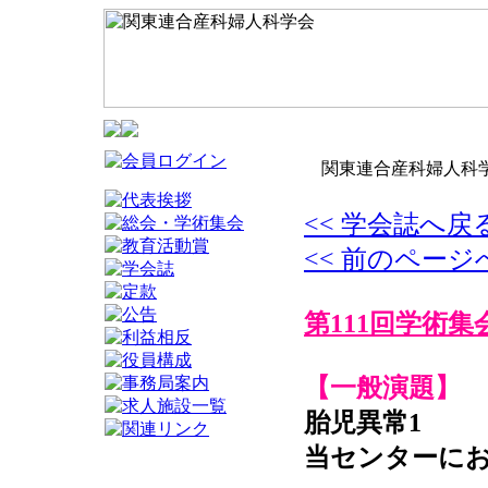
関東連合産科婦人科学
<< 学会誌へ戻
<< 前のページ
第111回学術集
【一般演題】
胎児異常1
当センターに