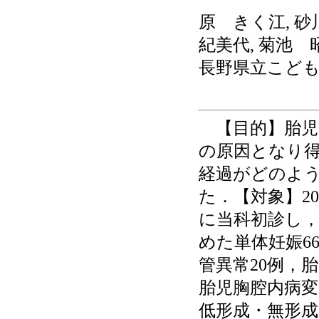
原 きく江, 砂
紀美代, 菊池 
長野県立こど
【目的】胎児
の原因となり
経過がどのよ
た．【対象】200
に当科初診し，羊
めた単体妊娠6
管異常20例，
胎児胸腔内病変
低形成・無形成