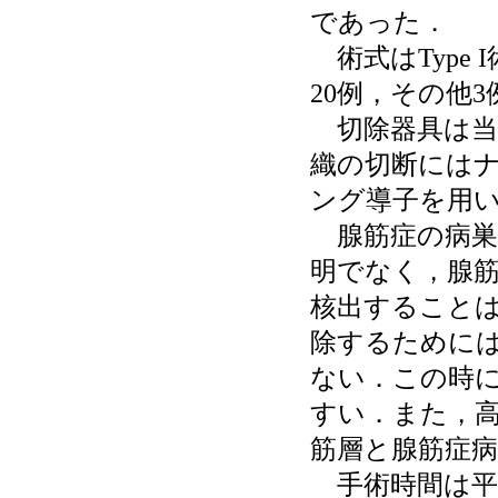
であった．
術式はType I
20例，その他
切除器具は当
織の切断には
ング導子を用
腺筋症の病巣
明でなく，腺
核出すること
除するために
ない．この時
すい．また，
筋層と腺筋症
手術時間は平均