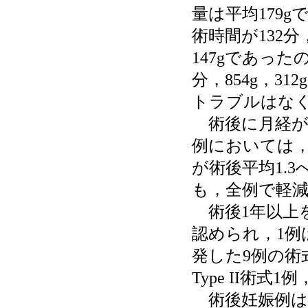
量は平均179g
術時間が132分
147gであったの
分，854g，3
トラブルはなく
術後に月経が再
例においては，
が術後平均1.
も，全例で軽
術後1年以上を
認められ，1例
発した9例の術式
Type II術
術後妊娠例は5