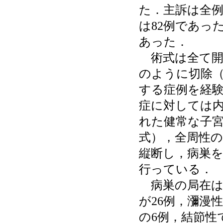
た．主訴は全
は82例であっ
あった．
術式は全て開
のように切除
する症例を経
症に対しては
れた健常な子宮
式），全周性
縦断し，病巣を切
行っている．
病巣の局在は
が26例，瀰漫
の6例，結節性