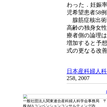
わった．妊娠率
児希望患者58例
腺筋症核出術
高齢の独身女
療者側の論理
増加すると予
式の更なる改
日本産科婦人科学
258, 2007
一般社団法人関東連合産科婦人科学会事務局 〒102-
株)MAコンベンションコンサルティング内