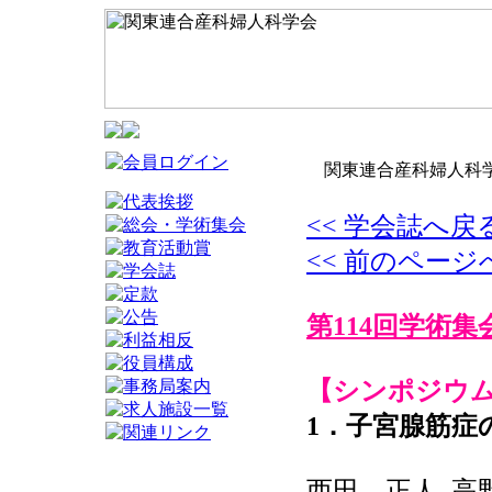
関東連合産科婦人科学
<< 学会誌へ戻
<< 前のページ
第114回学術集
【シンポジウムI
1．子宮腺筋症
西田 正人, 高