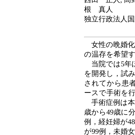
根 真人
独立行政法人
女性の晩婚化
の温存を希望
当院では5年
を開発し，試み
されてから患者
ースで手術を
手術症例は本年
歳から49歳に
例，経妊婦が4
が99例，未婚