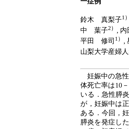
一症例
1
鈴木 真梨子
2）
中 葉子
, 
1）
平田 修司
,
山梨大学産婦人
妊娠中の急性膵
体死亡率は10
いる．急性膵
が，妊娠中は
ある．今回，妊
膵炎を発症し