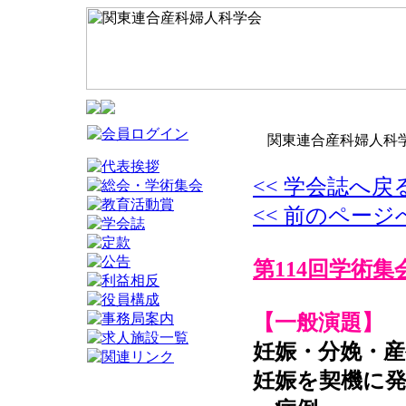
関東連合産科婦人科学
<< 学会誌へ戻
<< 前のページ
第114回学術集
【一般演題】
妊娠・分娩・産
妊娠を契機に