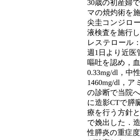
30歳の初産婦
マの焼灼術を施
尖圭コンジロ
液検査を施行した
レステロール：1
週1日より近医
嘔吐を認め，血液
0.33mg/dl
1460mg/dl
の診断で当院
に造影CTで膵
療を行う方針とした．
で娩出した．造影
性膵炎の重症度