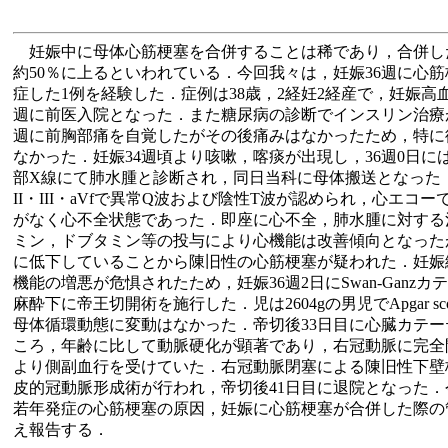
妊娠中に母体心筋梗塞を合併することは稀であり，合併し
約50％に上るといわれている．今回我々は，妊娠36週に心
症した1例を経験した．症例は38歳，2経妊2経産で，妊娠高
週に前医入院となった．また糖尿病の診断でインスリン治療
週に前胸部痛を自覚したがその後痛みはなかったため，特に
なかった．妊娠34週頃より咳嗽，喀痰が出現し，36週0日に
部X線にて肺水腫と診断され，同日当科に母体搬送となった
II・III・aVfで異常Q波および陰性T波が認められ，心エコ
がなく心不全状態であった．即座に心不全，肺水腫に対する
ミン，ドブタミン等の投与により心機能は改善傾向となった
に低下していることから陳旧性の心筋梗塞が疑われた．妊娠
機能の増悪が危惧されたため，妊娠36週2日にSwan-Ganz
麻酔下に帝王切開術を施行した．児は2604gの男児でApgar sco
母体循環動態に変動はなかった．帝切後33日目に心臓カテ
ころ，年齢に比して動脈硬化が顕著であり，右冠動脈に完全
より側副血行を受けていた．右冠動脈閉塞による陳旧性下壁
皮的冠動脈形成術が行われ，帝切後41日目に退院となった
若年発症の心筋梗塞の原因，妊娠に心筋梗塞が合併した際の
え報告する．