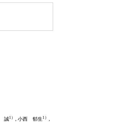
1）
1）
井 誠
, 小西 郁生
,