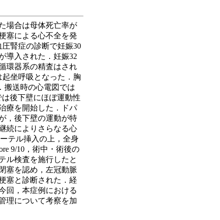
た場合は母体死亡率が
筋梗塞による心不全を発
血圧腎症の診断で妊娠30
が導入された．妊娠32
循環器系の精査はされ
は起坐呼吸となった．胸
．搬送時の心電図では
ーでは後下壁にほぼ運動性
治療を開始した．ドパ
が，後下壁の運動が特
継続によりさらなる心
カテーテル挿入の上，全身
re 9/10，術中・術後の
ーテル検査を施行したと
閉塞を認め，左冠動脈
梗塞と診断された．経
．今回，本症例における
管理について考察を加