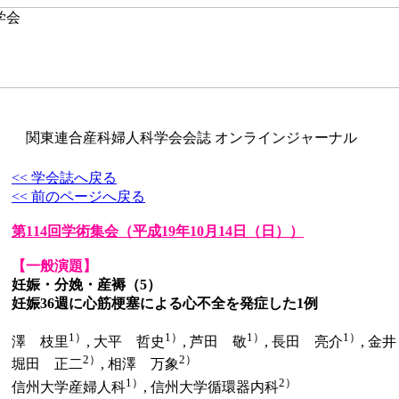
関東連合産科婦人科学会会誌 オンラインジャーナル
<< 学会誌へ戻る
<< 前のページへ戻る
第114回学術集会
（平成19年10月14日（日））
【一般演題】
妊娠・分娩・産褥（5）
妊娠36週に心筋梗塞による心不全を発症した1例
1）
1）
1）
1）
澤 枝里
, 大平 哲史
, 芦田 敬
, 長田 亮介
, 金
2）
2）
堀田 正二
, 相澤 万象
1）
2）
信州大学産婦人科
, 信州大学循環器内科