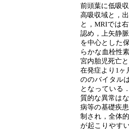
前頭葉に低吸
高吸収域と，
と，MRIでは
認め，上矢静脈
を中心とした
らかな血栓性素
宮内胎児死亡
在発症より1ヶ
ののバイタル
となっている
質的な異常は
病等の基礎疾
制され，全体
が起こりやす