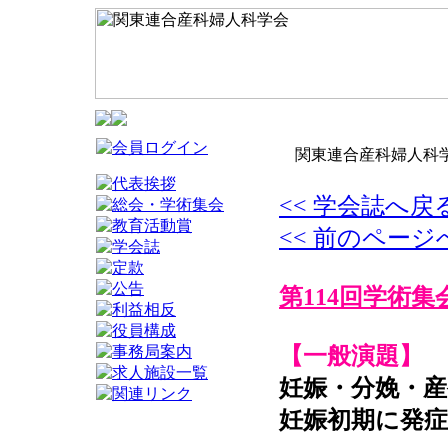
関東連合産科婦人科学
<< 学会誌へ戻
<< 前のページ
第114回学術集
【一般演題】
妊娠・分娩・産
妊娠初期に発