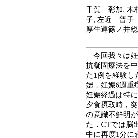
千賀 彩加, 木
子, 左近 普子
厚生連篠ノ井総
今回我々は妊
抗凝固療法を
た1例を経験し
婦．妊娠6週重
妊娠経過は特に
夕食摂取時，突
の意識不鮮明
た．CTでは脳
中に再度1分に