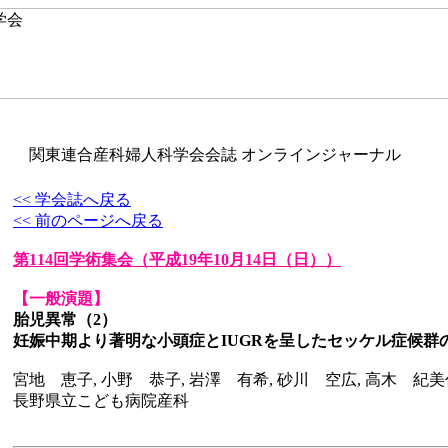
関東連合産科婦人科学会会誌 オンラインジャーナル
<< 学会誌へ戻る
<< 前のページへ戻る
第114回学術集会
（平成19年10月14日（日））
【一般演題】
胎児異常（2）
妊娠中期より著明な小頭症とIUGRを呈したセッケル症候群
宮地 恵子, 小野 恭子, 岩澤 有希, 砂川 空広, 高木 紀美
長野県立こども病院産科