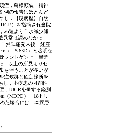
頭症，鳥様顔貌，精神
断例の報告はほとんど
項なし．【現病歴】自然
UGR）を指摘され当院
，26週より羊水減少傾
造異常は認めなかっ
．39週に自然陣痛発来後，経腟
cm（－5.6SD）と著明な
骨レントゲン上，異常
た．以上の所見よりセ
常を伴うことが多いが
ル症候群と確定診断を
索し，本疾患の可能性
，IUGRを呈する鑑別
dwarfism（MOPD），18トリ
を認めた場合には，本疾患
07