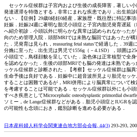
セッケル症候群は子宮内および生後の成長障害，著しい小
発達遅滞を特徴とする，非常にまれな疾患であり，出生前診
ない．【症例】29歳0経妊0経産，家族歴・既往歴に特記事
妊娠．妊娠24週に著明な胎児小頭症と子宮内胎児発育遅延（I
へ紹介初診．小頭以外に明らかな異常は認められなかったが
向のため管理入院．頭部MRIでは未熟な脳回ではあったが構
た．児発育は見られ，reassuring fetal statusで経過した
分娩に至った．出生児は男児で1556g（－4.1SD），頭囲は25
小頭症で，鳥様顔貌を呈していた．染色体は正常核型で全身
を認めなかった．生後の頭部MRIでも脳の発達は未熟であっ
ッケル症候群と診断された．【考察】セッケル症候群は脳異
生命予後は良好である．妊娠中に超音波所見より胎児セッケ
することは困難であるが，MRI併用により脳異常について検
を考慮することは可能である．セッケル症候群以外にも小頭症
すべき疾患としてMicrocephalic osteodysplastic primordial 
ソミー，de Lange症候群などがある．胎児小頭症とIUGR
の可能性も念頭におき，鑑別診断を進める必要がある．
日本産科婦人科学会関東連合地方部会会報, 44(3)
293-293, 20