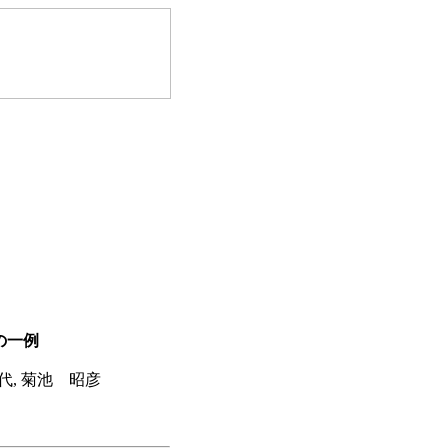
の一例
代, 菊池 昭彦