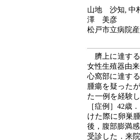
山地 沙知, 中
澤 美彦
松戸市立病院産
臍上に達する
女性生殖器由
心窩部に達す
腫瘍を疑った
た一例を経験
［症例］42歳
けた際に卵巣
後，腹部膨満
受診した．来