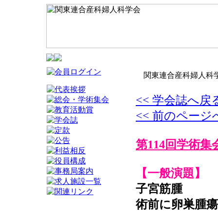
関東連合産科婦人科学
<< 学会誌へ戻
<< 前のページ
第114回学術集
【一般演題】
子宮筋腫
術前に卵巣腫