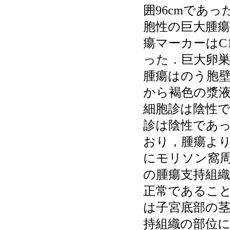
囲96cmであ
胞性の巨大腫
瘍マーカーはC125
った．巨大卵
腫瘍はのう胞
から褐色の漿液
細胞診は陰性
診は陰性であ
おり，腫瘍より
にモリソン窩
の腫瘍支持組
正常であるこ
は子宮底部の
持組織の部位