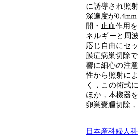
に誘導され照
深達度が0.4
開・止血作用
ネルギーと周
応じ自由にセ
膜症病巣切除
響に細心の注
性から照射に
く，この術式
ほか，本機器
卵巣嚢腫切除，d
日本産科婦人科学