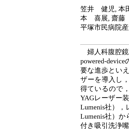
笠井 健児, 本
本 喜展, 齋藤
平塚市民病院産
婦人科腹腔鏡
powered-d
要な進歩といえる
ザーを導入し
得ているので，
YAGレーザー装置は
Lumenis社），
Lumenis
付き吸引洗浄嘴