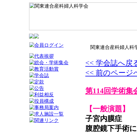
関東連合産科婦人科学
<< 学会誌へ戻
<< 前のページ
第114回学術集
【一般演題】
子宮内膜症
腹腔鏡下手術