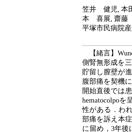
笠井 健児, 本
本 喜展, 齋藤
平塚市民病院産
【緒言】Wund
側腎無形成を
貯留し膣壁が
腹部痛を契機
開始直後では
hematoco
性がある．われ
部痛を訴え本
に留め，3年後