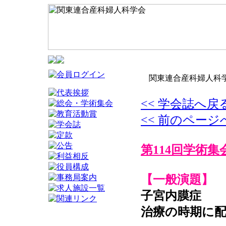
関東連合産科婦人科学
<< 学会誌へ戻
<< 前のページ
第114回学術集
【一般演題】
子宮内膜症
治療の時期に配慮