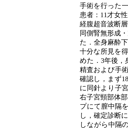
手術を行った
患者：11才女
経腹超音波断層
同側腎無形成・重
た．全身麻酔
十分な所見を
めた．3年後，
精査および手
確認し，まず18
に同針より子
右子宮頸部体
プにて膣中隔
し，確定診断
しながら中隔