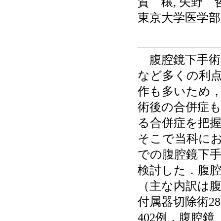
賀 穣, 矢野 
東京大学医学部
腹腔鏡下手術
など多くの利
作も多いため
術後の合併症
る合併症を把
そこで当科におい
での腹腔鏡下
検討した．腹腔
（主な内訳は腹
付属器切除術2
402例，腹腔