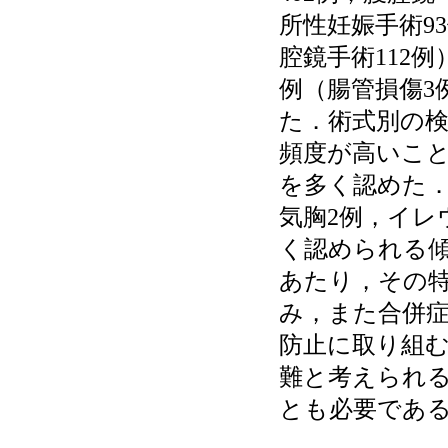
所性妊娠手術9
腔鏡手術112
例（腸管損傷3
た．術式別の
頻度が高いこ
を多く認めた．
気胸2例，イレ
く認められる
あたり，その
み，また合併
防止に取り組
難と考えられ
とも必要であ