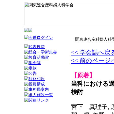
関東連合産科婦人科学
<< 学会誌へ戻
<< 前のページ
【原著】
当科における過
検討
宮下 真理子, 