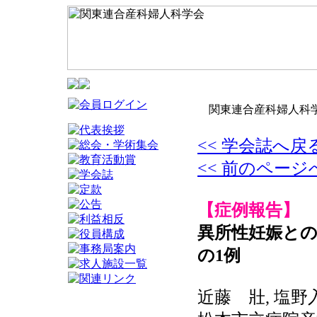
関東連合産科婦人科学
<< 学会誌へ戻
<< 前のページ
【症例報告】
異所性妊娠との
の1例
近藤 壯, 塩野