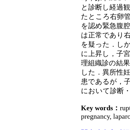
と診断し経過観
たところ右卵管
を認め緊急腹
は正常であり
を疑った．しかし
に上昇し，子
理組織診の結
した．異所性
患であるが，
において診断
Key words：
rup
pregnancy, lapar