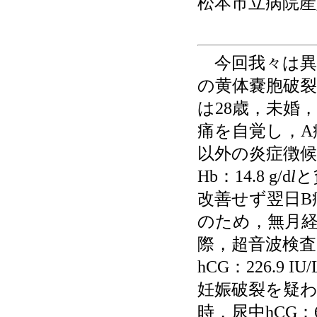
松本市立病院産
今回我々は異
の黄体嚢胞破
は28歳，未婚
痛を自覚し，A
以外の炎症徴候を
Hb：14.8 g/d
l
と
改善せず翌日B
のため，無月経
際，超音波検査で
hCG：226.
妊娠破裂を疑
時，尿中hCG：