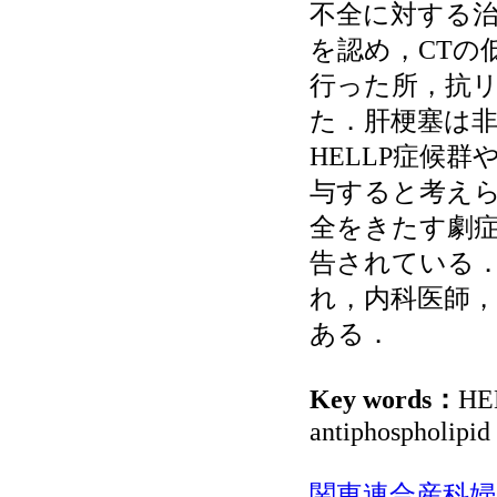
不全に対する
を認め，CTの
行った所，抗
た．肝梗塞は
HELLP症候
与すると考え
全をきたす劇
告されている
れ，内科医師，
ある．
Key words：
HEL
antiphospholipid
関東連合産科婦人科