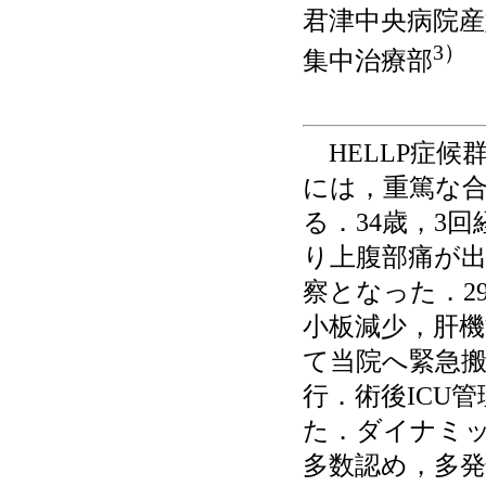
君津中央病院産
3）
集中治療部
HELLP症候
には，重篤な
る．34歳，3回
り上腹部痛が
察となった．2
小板減少，肝機
て当院へ緊急
行．術後ICU
た．ダイナミッ
多数認め，多発