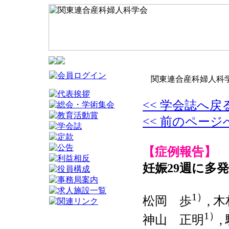
関東連合産科婦人科学
<< 学会誌へ戻
<< 前のページ
【症例報告】
妊娠29週に多
1）
松岡 歩
, 
1）
神山 正明
,