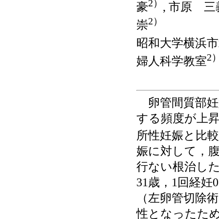
2）
豪
, 市原 三
2）
崇
昭和大学横浜市
2
婦人科学教室
卵管間質部妊
する頻度が上昇
所性妊娠と比
娠に対して，腹腔
行ない根治し
31歳，1回経
（左卵管切除
性となったため