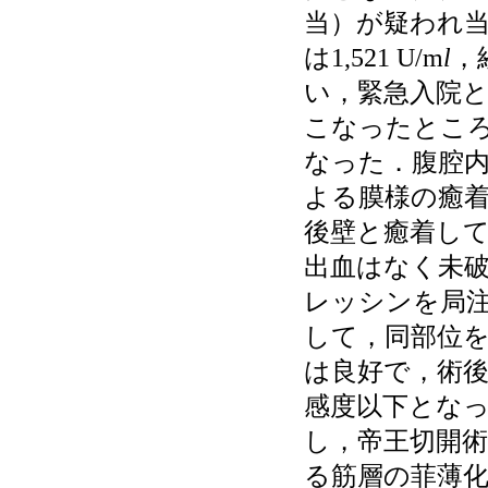
当）が疑われ当
は1,521 U/m
l
，
い，緊急入院
こなったとこ
なった．腹腔
よる膜様の癒
後壁と癒着し
出血はなく未
レッシンを局
して，同部位
は良好で，術後
感度以下とな
し，帝王切開
る筋層の菲薄