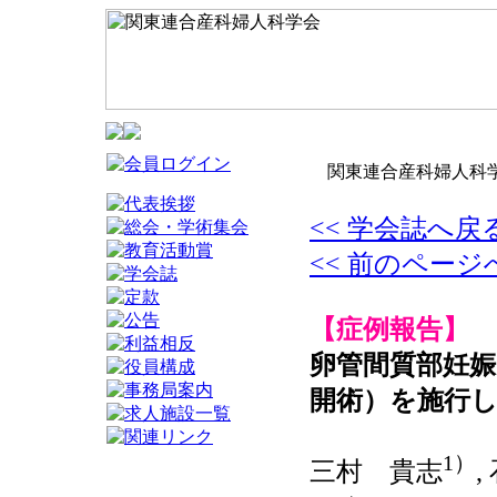
関東連合産科婦人科学
<< 学会誌へ戻
<< 前のページ
【症例報告】
卵管間質部妊娠に
開術）を施行し
1）
三村 貴志
,