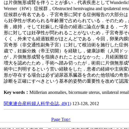
は片側無形成腎を伴うことが多い．代表疾患としてWunderlich症
Werner（HW）症候群，Obstructed hemivagina and ipsilateral r
症候群が有名である．子宮奇形に関する症例報告の大部分は
ら妊孕性が求められる年齢層で占められている．そのため，
善，維持，そして妊娠した場合の経過に論点が集まる．一方
形に対しては妊孕性が問われることがないため，子宮奇形そ
くく，外来でも経過観察がほとんどである．今回，卵巣内膜
宮奇形（非交通性副角子宮）に対して根治術を施行した症例
歳で，妊娠分娩（帝王切開）を経験し，健康診断（人間ドッ
が，片側無形成腎を指摘されたことはなかった．月経困難症
増大を認めたため，手術へ踏み切ったが，術前に片側無形成
術中に判明するという苦い経験をした．患者の経緯や主病変
形が存在する場合は必ず泌尿器系臓器を含めた他領域の奇形
診断を正確にすべきという基本的姿勢の重要性を改めて認識
Key words：
Müllerian anomalies, bicornuate uterus, unilateral rena
関東連合産科婦人科学会誌, 49(1)
123-128, 2012
Page Top↑