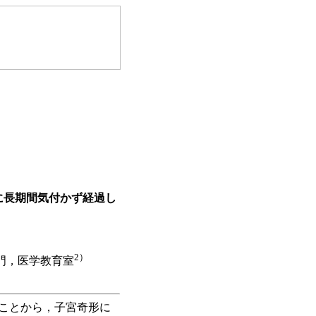
に長期間気付かず経過し
2）
門，医学教育室
ことから，子宮奇形に