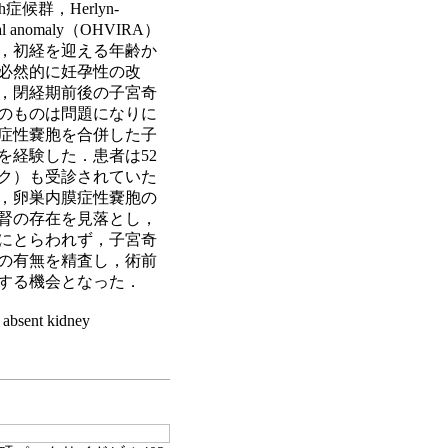
候群，Herlyn-
enal anomaly（OHVIRA）
，初経を迎える年齢か
必然的に妊孕性の改
，閉経期前後の子宮奇
のものは問題になりに
症性嚢胞を合併した子
を経験した．患者は52
ク）も受診されていた
，卵巣内膜症性嚢胞の
腎の存在を見落とし，
にとらわれず，子宮奇
の有無を精査し，術前
する機会となった．
l absent kidney