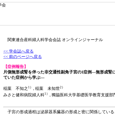
関東連合産科婦人科学会会誌 オンラインジャーナル
<< 学会誌へ戻る
<< 前のページへ戻る
【症例報告】
片側無形成腎を伴った非交通性副角子宮の1症例―無形成腎
ていた症例から学ぶ―
1）
2）
稲葉 不知之
, 稲葉 未知世
1）
みさと健和病院婦人科
, 獨協医科大学基礎医学教育支援部
子宮の形成過程は泌尿器系臓器の形成と密に関係している