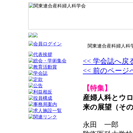
関東連合産科婦人科学
<< 学会誌へ戻
<< 前のページ
【特集】
産婦人科とウ
来の展望（その
永田 一郎