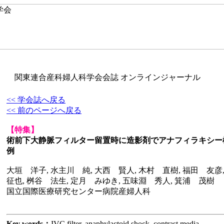
関東連合産科婦人科学会会誌 オンラインジャーナル
<< 学会誌へ戻る
<< 前のページへ戻る
【特集】
術前下大静脈フィルター留置時に造影剤でアナフィラキシー
例
大垣 洋子, 水主川 純, 大西 賢人, 木村 直樹, 福田 友彦
征也, 桝谷 法生, 定月 みゆき, 五味淵 秀人, 箕浦 茂樹
国立国際医療研究センター病院産婦人科
Key words：
IVC filter, anaphylactoid shock, contrast media