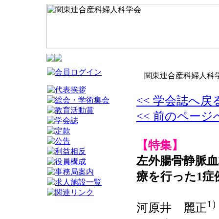
関東連合産科婦人科学
<< 学会誌へ戻
<< 前のページ
【特集】
左外腸骨静脈
療を行った1症
1
河原井 麗正