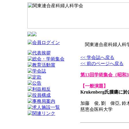
関東連合産科婦人科学
<< 学会誌へ戻る
<< 前のページへ戻る
第13回学術集会
（昭和3
【一般演題】
Krukenberg氏腫
加藤 俊, 劉 偉亞, 
慈恵会医科大学