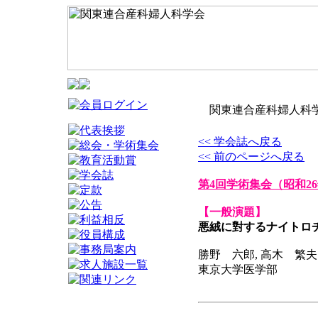
関東連合産科婦人科学
<< 学会誌へ戻る
<< 前のページへ戻る
第4回学術集会
（昭和2
【一般演題】
悪絨に對するナイトロ
勝野 六郎, 高木 繁夫
東京大学医学部