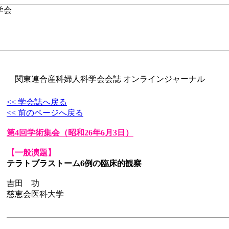
関東連合産科婦人科学会会誌 オンラインジャーナル
<< 学会誌へ戻る
<< 前のページへ戻る
第4回学術集会
（昭和26年6月3日）
【一般演題】
テラトブラストーム6例の臨床的観察
吉田 功
慈恵会医科大学