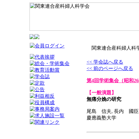
関東連合産科婦人科学
<< 学会誌へ戻る
<< 前のページへ戻る
第4回学術集会
（昭和2
【一般演題】
無痛分娩の研究
尾島 信夫, 長内 國臣
慶應義塾大学