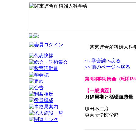
関東連合産科婦人科学
<< 学会誌へ戻る
<< 前のページへ戻る
第8回学術集会
（昭和28
【一般演題】
月経周期と循環血漿量
塚田不二彦
東京大学医学部