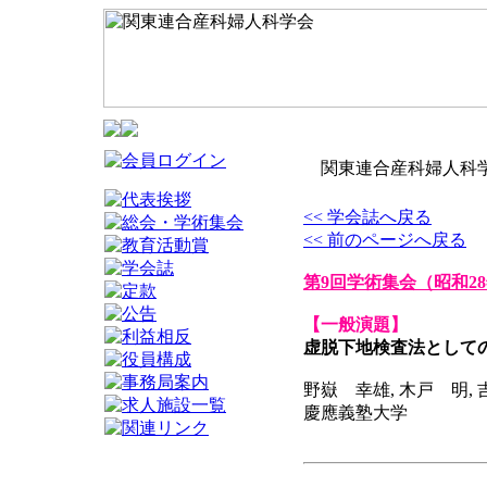
関東連合産科婦人科学
<< 学会誌へ戻る
<< 前のページへ戻る
第9回学術集会
（昭和28
【一般演題】
虚脱下地検査法として
野嶽 幸雄, 木戸 明, 
慶應義塾大学