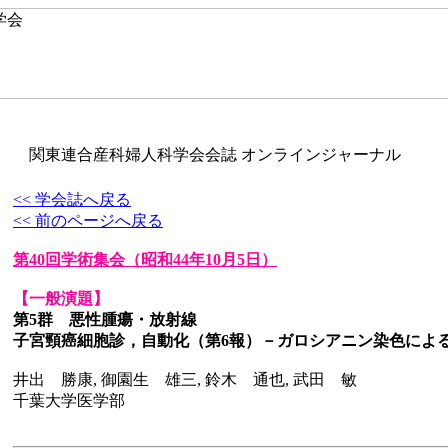
関東連合産科婦人科学会会誌 オンラインジャーナル
<< 学会誌へ戻る
<< 前のページへ戻る
第40回学術集会
（昭和44年10月5日）
【一般演題】
第5群 悪性腫瘍・放射線
子宮頸癌細胞診，自動化（第6報）－ガロシアニン染色によ
井出 勝康, 御園生 雄三, 鈴木 通也, 武田 敏
千葉大学医学部