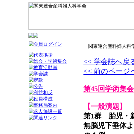
関東連合産科婦人科学
<< 学会誌へ戻
<< 前のページ
第45回学術集会
【一般演題】
第1群 胎児・
無脳児下垂体