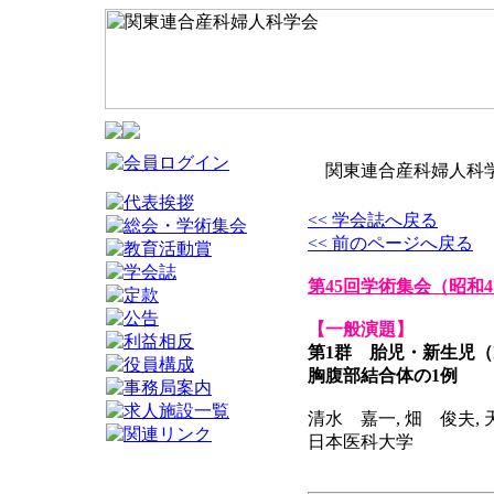
関東連合産科婦人科学
<< 学会誌へ戻る
<< 前のページへ戻る
第45回学術集会
（昭和4
【一般演題】
第1群 胎児・新生児（
胸腹部結合体の1例
清水 嘉一, 畑 俊夫,
日本医科大学