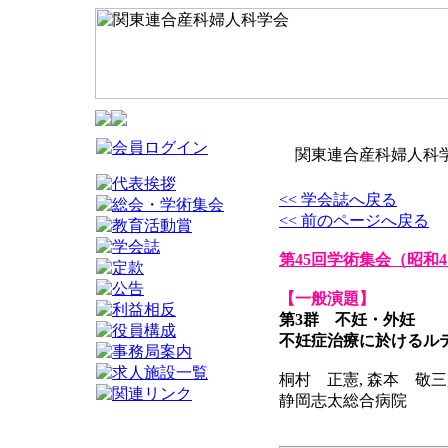
関東連合産科婦人科学
<< 学会誌へ戻る
<< 前のページへ戻る
第45回学術集会
（昭和4
【一般演題】
第3群 不妊・外妊
不妊症治療に於けるル
桐村 正憲, 森本 敬三
静岡志太総合病院