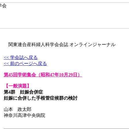
関東連合産科婦人科学会会誌 オンラインジャーナル
<< 学会誌へ戻る
<< 前のページへ戻る
第45回学術集会
（昭和47年10月29日）
【一般演題】
第4群 妊娠合併症
妊娠に合併した手根管症候群の検討
山本 政太郎
神奈川高津中央病院